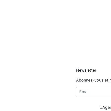
’
t
e
a
a
g
u
n
e
Newsletter
Abonnez-vous et r
L'Age