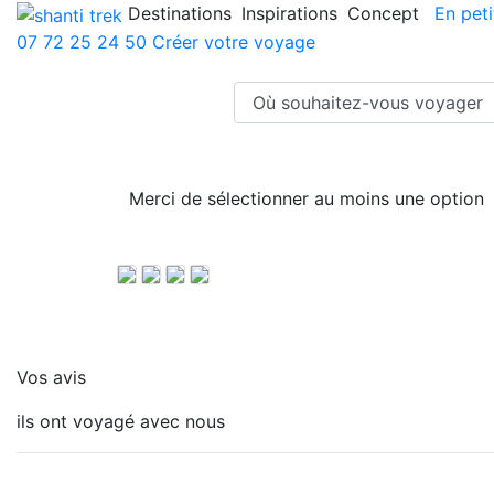
Destinations
Inspirations
Concept
En peti
07 72 25 24 50
Créer votre voyage
Merci de sélectionner au moins une option
T
A
V
H
r
u
é
a
e
f
l
u
Vos avis
k
i
o
t
k
l
e
ils ont voyagé avec nous
i
d
M
n
e
o
g
l
n