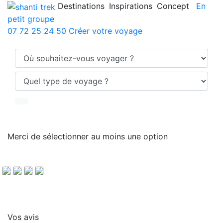
Destinations
Inspirations
Concept
En
petit groupe
07 72 25 24 50
Créer votre voyage
Merci de sélectionner au moins une option
V
A
H
T
é
u
a
r
l
f
u
e
Vos avis
o
i
t
k