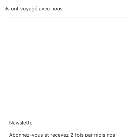
l
e
k
ils ont voyagé avec nous
d
M
i
e
o
n
l
n
g
’
t
e
a
a
g
u
n
e
Newsletter
Abonnez-vous et recevez 2 fois par mois nos