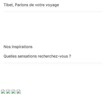
Tibet, Parlons de votre voyage
Nos inspirations
Quelles sensations recherchez-vous ?
H
T
A
V
a
r
u
é