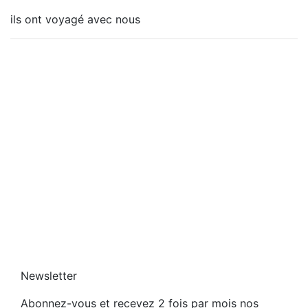
l
e
k
ils ont voyagé avec nous
d
M
i
e
o
n
l
n
g
’
t
e
a
a
g
u
n
e
Newsletter
Abonnez-vous et recevez 2 fois par mois nos