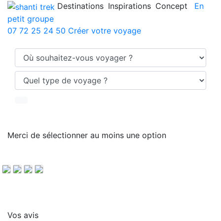
Destinations
Inspirations
Concept
En
petit groupe
07 72 25 24 50
Créer votre voyage
Merci de sélectionner au moins une option
A
H
T
V
u
a
r
é
f
u
e
l
Vos avis
i
t
k
o