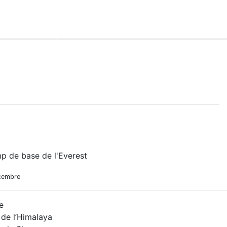
e
Au fil de l'eau
p de base de l'Everest
écembre
e
de l’Himalaya