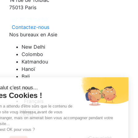
14 rue de Tolbiac
75013 Paris
07 72 25 24 50
Contactez-nous
Nos bureaux en Asie
New Delhi
Colombo
Katmandou
Hanoï
Bali
Salut c'est nous...
Nos sites
les Cookies !
Français
On a attendu d'être sûrs que le contenu de
ce site vous intéresse avant de vous
déranger, mais on aimerait bien vous accompagner pendant votre
visite...
C'est OK pour vous ?